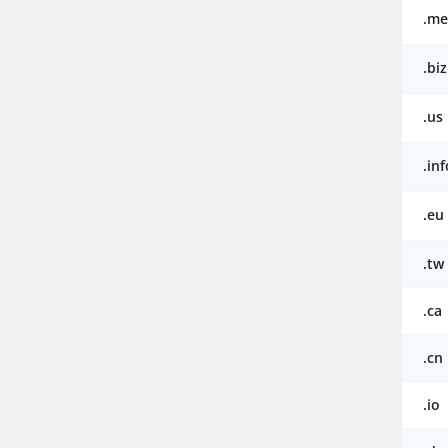
.me
.biz
.us
.inf
.eu
.tw
.ca
.cn
.io