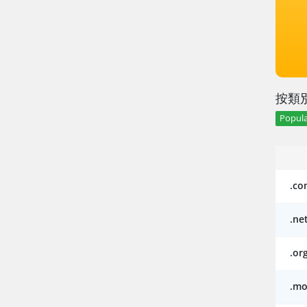
按類
Popula
.co
.ne
.or
.mo