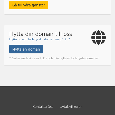
Gå till våra tjänster
Flytta din domän till oss
Flytta nu och förläng din domän med 1 år!*
Flytta en domän
* Gäller endast vissa TLDs och inte nyligen förlängda domäner
Kontakta Oss
avtalsvillkoren