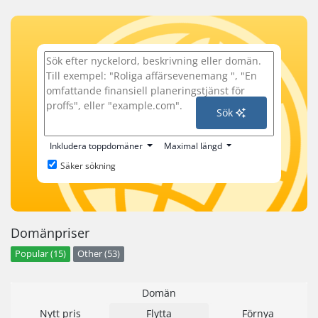
Sök
Inkludera toppdomäner
Maximal längd
Säker sökning
Domänpriser
Popular (15)
Other (53)
Domän
Nytt pris
Flytta
Förnya